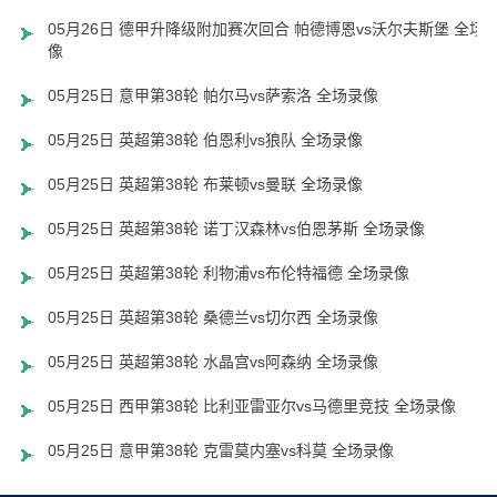
05月26日 德甲升降级附加赛次回合 帕德博恩vs沃尔夫斯堡 全场
像
05月25日 意甲第38轮 帕尔马vs萨索洛 全场录像
05月25日 英超第38轮 伯恩利vs狼队 全场录像
05月25日 英超第38轮 布莱顿vs曼联 全场录像
05月25日 英超第38轮 诺丁汉森林vs伯恩茅斯 全场录像
05月25日 英超第38轮 利物浦vs布伦特福德 全场录像
05月25日 英超第38轮 桑德兰vs切尔西 全场录像
05月25日 英超第38轮 水晶宫vs阿森纳 全场录像
05月25日 西甲第38轮 比利亚雷亚尔vs马德里竞技 全场录像
05月25日 意甲第38轮 克雷莫内塞vs科莫 全场录像