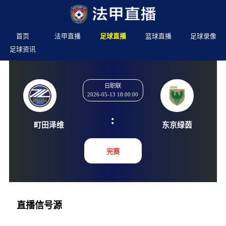
首页
法甲直播
足球直播
篮球直播
足球录像
足球资讯
日职联
2026-05-13 18:00:00
:
町田泽维
东京绿
完赛
直播信号源