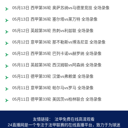
05月13日 西甲第36轮 奥萨苏纳vs马德里竞技 全场录像
05月13日 西甲第36轮 塞尔塔vs莱万特 全场录像
05月12日 英超第36轮 热刺vs利兹联 全场录像
05月12日 意甲第36轮 那不勒斯vs博洛尼亚 全场录像
05月12日 西甲第35轮 巴列卡诺vs赫罗纳 全场录像
05月11日 英超第36轮 西汉姆联vs阿森纳 全场录像
05月11日 德甲第33轮 汉堡vs弗赖堡 全场录像
05月11日 意甲第36轮 帕尔马vs罗马 全场录像
05月11日 德甲第33轮 美因茨vs柏林联合 全场录像
友情链接：
法甲免费在线高清观看
24直播网是一个专注于法甲联赛的在线直播平台，致力于为球迷