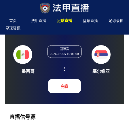
首页
法甲直播
足球直播
篮球直播
足球录像
足球资讯
国际赛
2026-06-05 10:00:00
:
墨西哥
塞尔维
完赛
直播信号源