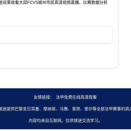
径莱收看大邱FCVS坡州市民高清视频直播、比赛数据分析
友情链接：
法甲免费在线高清观看
为球迷提供巴黎圣日耳曼、摩纳哥、马赛、里昂、里尔等全部法甲赛事的高
内容均来自互联网，仅供球迷交流学习。