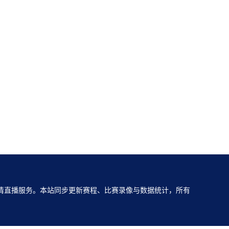
清直播服务。本站同步更新赛程、比赛录像与数据统计，所有