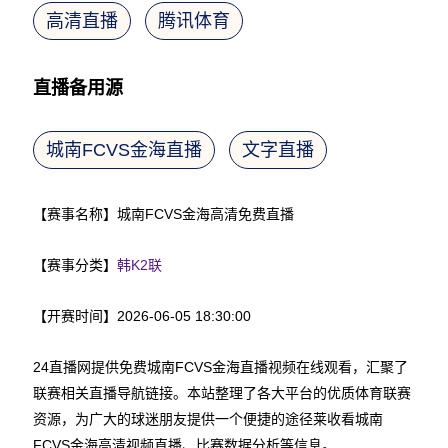
高清直播
腾讯体育
直播备用源
城南FCVS金海直播
文字直播
【赛事名称】
城南FCVS金海高清免费直播
【赛事分类】
韩K2联
【开赛时间】
2026-06-05 18:30:00
24直播网提供免费城南FCVS金海直播视频在线观看，汇聚了
联赛相关直播导航链接。本站整理了各大平台的优质体育联赛
资源，为广大的球迷朋友提供一个便捷的途径莱收看城南
FCVS金海高清视频直播、比赛数据分析等信息。