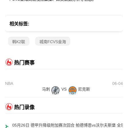
相关标签:
韩K2联
城南FCVS金海
热门赛事
NBA
06-04
马刺
VS
尼克斯
热门录像
05月26日 德甲升降级附加赛次回合 帕德博恩vs沃尔夫斯堡 全场