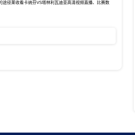
的途径莱收看卡纳芬VS塔林利瓦迪亚高清视频直播、比赛数