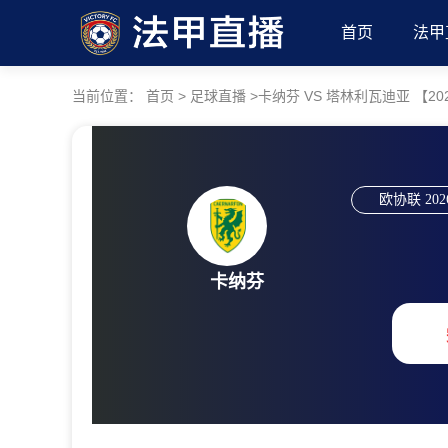
首页
法甲
当前位置：
首页
>
足球直播
>
卡纳芬 VS 塔林利瓦迪亚 【2026-
欧协联
202
卡纳芬