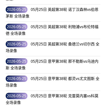
2026-05-25
05月25日 英超第38轮 诺丁汉森林vs伯恩
茅斯 全场录像
2026-05-25
05月25日 英超第38轮 利物浦vs布伦特福
德 全场录像
2026-05-25
05月25日 英超第38轮 桑德兰vs切尔西 全
场录像
2026-05-25
05月25日 意甲第38轮 那不勒斯vs乌迪内
斯 全场录像
2026-05-25
05月25日 意甲第38轮 都灵vs尤文图斯 全
场录像
2026-05-25
05月25日 意甲第38轮 克雷莫内塞vs科莫
全场录像