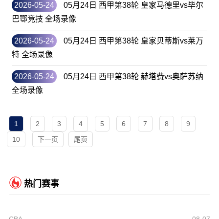
2026-05-24
05月24日 西甲第38轮 皇家马德里vs毕尔
巴鄂竞技 全场录像
2026-05-24
05月24日 西甲第38轮 皇家贝蒂斯vs莱万
特 全场录像
2026-05-24
05月24日 西甲第38轮 赫塔费vs奥萨苏纳
全场录像
1
2
3
4
5
6
7
8
9
10
下一页
尾页
热门赛事