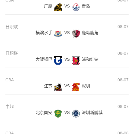
CBA
08-07
广厦
VS
青岛
日职联
08-07
横滨水手
VS
鹿岛鹿角
日职联
08-07
大阪钢巴
VS
浦和红钻
CBA
08-07
江苏
VS
深圳
中超
08-07
北京国安
VS
深圳新鹏城
CBA
08-08