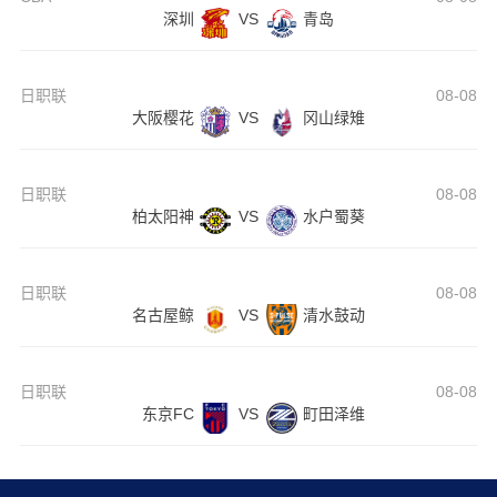
深圳
VS
青岛
日职联
08-08
大阪樱花
VS
冈山绿雉
日职联
08-08
柏太阳神
VS
水户蜀葵
日职联
08-08
名古屋鲸
VS
清水鼓动
日职联
08-08
东京FC
VS
町田泽维