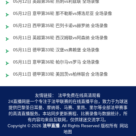
05月12日 英超第36轮 热刺vs利兹联 全场录像
05月12日 意甲第36轮 那不勒斯vs博洛尼亚 全场录像
05月12日 西甲第35轮 巴列卡诺vs赫罗纳 全场录像
05月11日 英超第36轮 西汉姆联vs阿森纳 全场录像
05月11日 德甲第33轮 汉堡vs弗赖堡 全场录像
05月11日 意甲第36轮 帕尔马vs罗马 全场录像
05月11日 德甲第33轮 美因茨vs柏林联合 全场录像
友情链接：
法甲免费在线高清观看
24直播网是一个专注于法甲联赛的在线直播平台，致力于为球迷
提供巴黎圣日耳曼、摩纳哥、马赛、里昂、里尔等全部法甲赛事
的高清直播服务。本站同步更新赛程、比赛录像与数据统计，所
有内容均来自互联网，仅供球迷交流学习。
Copyright © 2026
法甲直播
. All Rights Reserved 版权所有
网站
地图