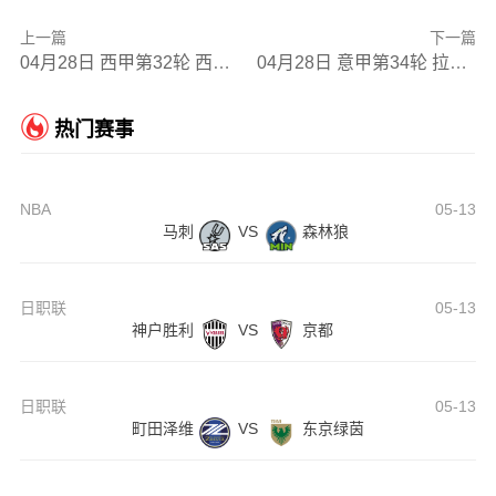
上一篇
下一篇
04月28日 西甲第32轮 西班牙人vs莱万特 全场录像
04月28日 意甲第34轮 拉齐奥vs乌迪内斯 全场录像
热门赛事
NBA
05-13
马刺
VS
森林狼
日职联
05-13
神户胜利
VS
京都
日职联
05-13
町田泽维
VS
东京绿茵