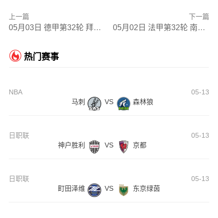
上一篇
下一篇
05月03日 德甲第32轮 拜仁慕尼黑vs海登海姆 全场录像
05月02日 法甲第32轮 南特vs马赛 全场录像
热门赛事
NBA
05-13
马刺
VS
森林狼
日职联
05-13
神户胜利
VS
京都
日职联
05-13
町田泽维
VS
东京绿茵