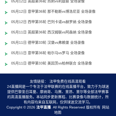
05月12日 英超第36轮 热刺vs利兹联 全场录像
05月12日 意甲第36轮 那不勒斯vs博洛尼亚 全场录像
05月12日 西甲第35轮 巴列卡诺vs赫罗纳 全场录像
05月11日 英超第36轮 西汉姆联vs阿森纳 全场录像
05月11日 德甲第33轮 汉堡vs弗赖堡 全场录像
05月11日 意甲第36轮 帕尔马vs罗马 全场录像
05月11日 德甲第33轮 美因茨vs柏林联合 全场录像
友情链接：
法甲免费在线高清观看
24直播网是一个专注于法甲联赛的在线直播平台，致力于为球迷
提供巴黎圣日耳曼、摩纳哥、马赛、里昂、里尔等全部法甲赛事
的高清直播服务。本站同步更新赛程、比赛录像与数据统计，所
有内容均来自互联网，仅供球迷交流学习。
Copyright © 2026
法甲直播
. All Rights Reserved 版权所有
网站
地图