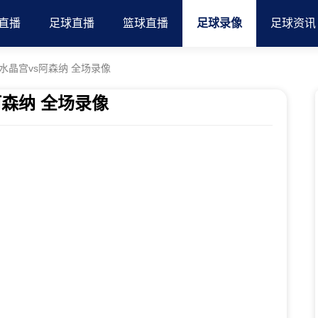
直播
足球直播
篮球直播
足球录像
足球资讯
轮 水晶宫vs阿森纳 全场录像
s阿森纳 全场录像