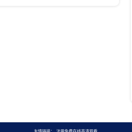
友情链接：
法甲免费在线高清观看