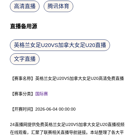
高清直播
腾讯体育
直播备用源
英格兰女足U20VS加拿大女足U20直播
文字直播
【赛事名称】
英格兰女足U20VS加拿大女足U20高清免费直播
【赛事分类】
国际赛
【开赛时间】
2026-06-04 00:00:00
24直播网提供免费英格兰女足U20VS加拿大女足U20直播视频
在线观看，汇聚了联赛相关直播导航链接。本站整理了各大平