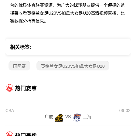
台的优质体育联赛资源，为广大的球迷朋友提供一个便捷的途
径莱收看英格兰女足U20VS加拿大女足U20高清视频直播、比
赛数据分析等信息。
相关标签:
国际赛
英格兰女足U20VS加拿大女足U20
热门赛事
CBA
06-02
广厦
VS
上海
热门录像