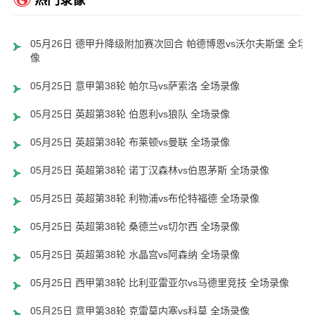
05月26日 德甲升降级附加赛次回合 帕德博恩vs沃尔夫斯堡 全场
像
05月25日 意甲第38轮 帕尔马vs萨索洛 全场录像
05月25日 英超第38轮 伯恩利vs狼队 全场录像
05月25日 英超第38轮 布莱顿vs曼联 全场录像
05月25日 英超第38轮 诺丁汉森林vs伯恩茅斯 全场录像
05月25日 英超第38轮 利物浦vs布伦特福德 全场录像
05月25日 英超第38轮 桑德兰vs切尔西 全场录像
05月25日 英超第38轮 水晶宫vs阿森纳 全场录像
05月25日 西甲第38轮 比利亚雷亚尔vs马德里竞技 全场录像
05月25日 意甲第38轮 克雷莫内塞vs科莫 全场录像