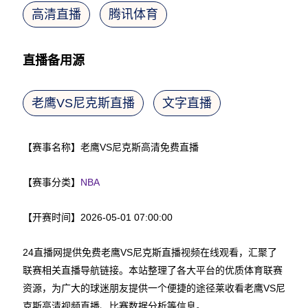
高清直播
腾讯体育
直播备用源
老鹰VS尼克斯直播
文字直播
【赛事名称】
老鹰VS尼克斯高清免费直播
【赛事分类】
NBA
【开赛时间】
2026-05-01 07:00:00
24直播网提供免费老鹰VS尼克斯直播视频在线观看，汇聚了
联赛相关直播导航链接。本站整理了各大平台的优质体育联赛
资源，为广大的球迷朋友提供一个便捷的途径莱收看老鹰VS尼
克斯高清视频直播、比赛数据分析等信息。