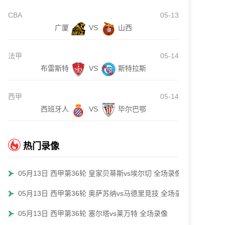
CBA
05-13
广厦
VS
山西
法甲
05-14
布雷斯特
VS
斯特拉斯
西甲
05-14
西班牙人
VS
毕尔巴鄂
热门录像
05月13日 西甲第36轮 皇家贝蒂斯vs埃尔切 全场录像
05月13日 西甲第36轮 奥萨苏纳vs马德里竞技 全场录像
05月13日 西甲第36轮 塞尔塔vs莱万特 全场录像