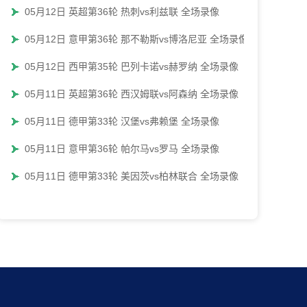
05月12日 英超第36轮 热刺vs利兹联 全场录像
05月12日 意甲第36轮 那不勒斯vs博洛尼亚 全场录像
05月12日 西甲第35轮 巴列卡诺vs赫罗纳 全场录像
05月11日 英超第36轮 西汉姆联vs阿森纳 全场录像
05月11日 德甲第33轮 汉堡vs弗赖堡 全场录像
05月11日 意甲第36轮 帕尔马vs罗马 全场录像
05月11日 德甲第33轮 美因茨vs柏林联合 全场录像