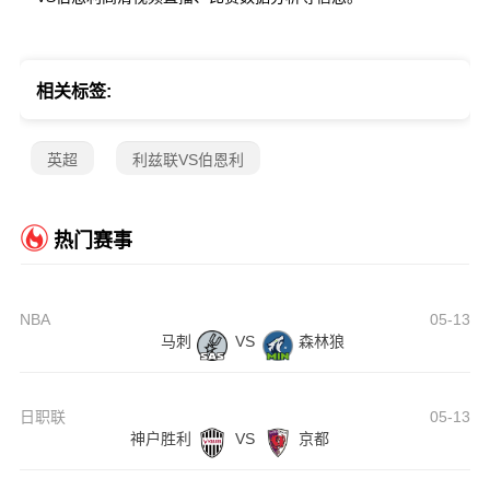
相关标签:
英超
利兹联VS伯恩利
热门赛事
NBA
05-13
马刺
VS
森林狼
日职联
05-13
神户胜利
VS
京都