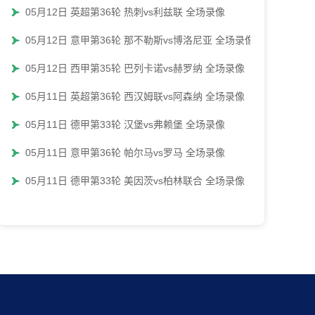
05月12日 英超第36轮 热刺vs利兹联 全场录像
05月12日 意甲第36轮 那不勒斯vs博洛尼亚 全场录像
05月12日 西甲第35轮 巴列卡诺vs赫罗纳 全场录像
05月11日 英超第36轮 西汉姆联vs阿森纳 全场录像
05月11日 德甲第33轮 汉堡vs弗赖堡 全场录像
05月11日 意甲第36轮 帕尔马vs罗马 全场录像
05月11日 德甲第33轮 美因茨vs柏林联合 全场录像