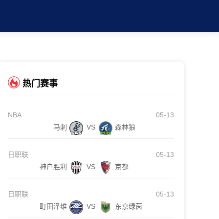
热门赛事
NBA
05-13
马刺
VS
森林狼
日职联
05-13
神户胜利
VS
京都
日职联
05-13
町田泽维
VS
东京绿茵